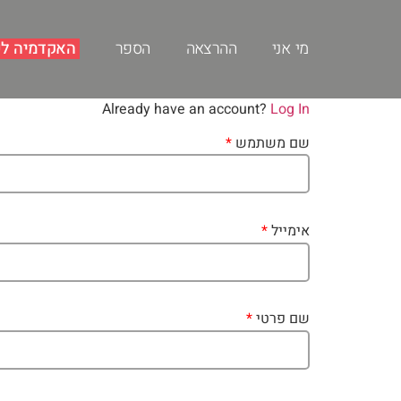
לתוכן
מי אני
ההרצאה
הספר
האקדמיה לש
Already have an account?
Log In
שם משתמש
*
אימייל
*
שם פרטי
*