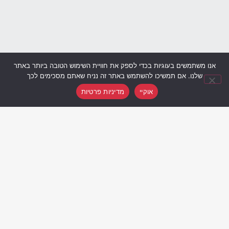
אנו משתמשים בעוגיות בכדי לספק את חוויית השימוש הטובה ביותר באתר
מי אני
שלנו. אם תמשיכו להשתמש באתר זה נניח שאתם מסכימים לכך
ההרצאה
אוקיי
מדיניות פרטיות
הספר
ממליצים
האקדמיה לשמחת חיים
רכישת הקורס כמתנה
לוח הופעות
פודקאסטים של יאנה